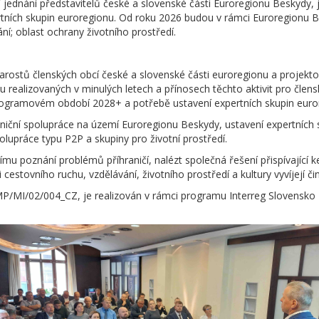
í jednání představitelů české a slovenské části Euroregionu Beskydy, 
rtních skupin euroregionu. Od roku 2026 budou v rámci Euroregionu B
ní; oblast ochrany životního prostředí.
ky starostů členských obcí české a slovenské části euroregionu a projek
u realizovaných v minulých letech a přínosech těchto aktivit pro čle
rogramovém období 2028+ a potřebě ustavení expertních skupin euro
aniční spolupráce na území Euroregionu Beskydy, ustavení expertních 
polupráce typu P2P a skupiny pro životní prostředí.
ímu poznání problémů příhraničí, nalézt společná řešení přispívající k
cestovního ruchu, vzdělávání, životního prostředí a kultury vyvíjejí č
FMP/MI/02/004_CZ, je realizován v rámci programu Interreg Slovensk