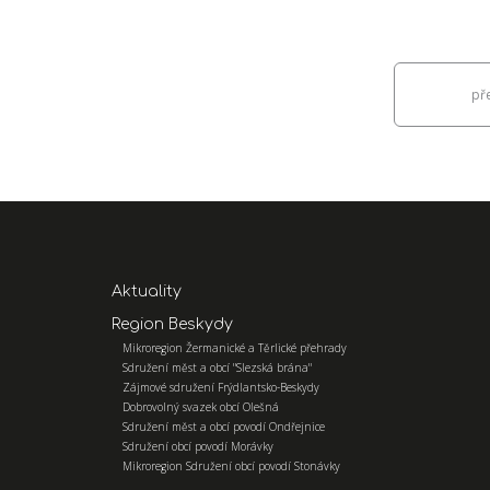
př
Aktuality
Region Beskydy
Mikroregion Žermanické a Těrlické přehrady
Sdružení měst a obcí "Slezská brána"
Zájmové sdružení Frýdlantsko-Beskydy
Dobrovolný svazek obcí Olešná
Sdružení měst a obcí povodí Ondřejnice
Sdružení obcí povodí Morávky
Mikroregion Sdružení obcí povodí Stonávky