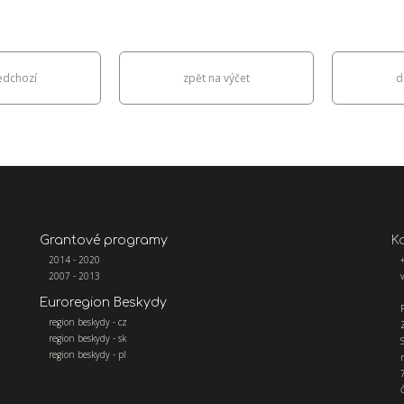
edchozí
zpět na výčet
d
Grantové programy
K
2014 - 2020
2007 - 2013
Euroregion Beskydy
region beskydy - cz
region beskydy - sk
region beskydy - pl