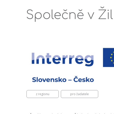
Společně v Žil
z regionu
pro žadatele