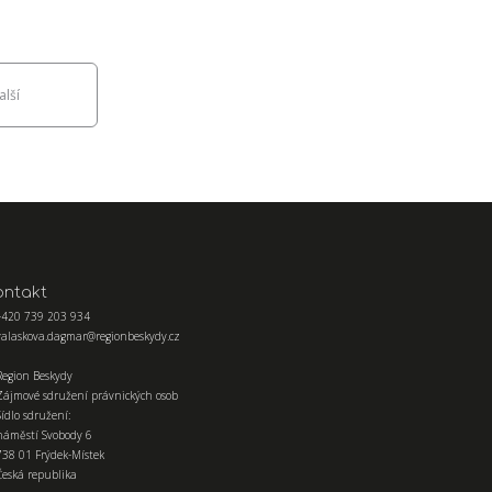
alší
ontakt
+420 739 203 934
valaskova.dagmar@regionbeskydy.cz
Region Beskydy
Zájmové sdružení právnických osob
Sídlo sdružení:
náměstí Svobody 6
738 01 Frýdek-Místek
Česká republika