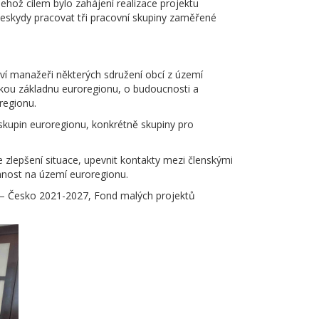
jehož cílem bylo zahájení realizace projektu
eskydy pracovat tři pracovní skupiny zaměřené
toví manažeři některých sdružení obcí z území
nskou základnu euroregionu, o budoucnosti a
regionu.
skupin euroregionu, konkrétně skupiny pro
e zlepšení situace, upevnit kontakty mezi členskými
innost na území euroregionu.
o – Česko 2021-2027, Fond malých projektů