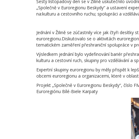
Šestý listopadový den se v Žilině uskutečnilo úvodn
„Společně v Euroregionu Beskydy“ a ustavení expe
na:kulturu a cestovního ruchu; spolupráci a vzdělává
Jednání v Žilině se zúčastnily více jak čtyři desít
euroregionu.Diskutovalo se o aktivitách euroregion
tematickém zaměření přeshraniční spolupráce v p
Výsledkem jednání bylo vydefinování bariér přeshr
kulturu a cestovní ruch, skupiny pro vzdělávání a s
Expertní skupiny euroregionu by měly přispět k lepš
obcemi euroregionu a organizacemi, které v oblasti 
Projekt „Společně v Euroregionu Beskydy“, číslo 
Euroregiónu Bílé-Biele Karpaty