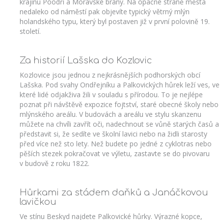
krajinu Poodří a Moravské brány. Na opačné straně města
nedaleko od náměstí pak objevíte typický větrný mlýn
holandského typu, který byl postaven již v první polovině 19.
století.
Za historií Lašska do Kozlovic
Kozlovice jsou jednou z nejkrásnějších podhorských obcí
Lašska. Pod svahy Ondřejníku a Palkovických hůrek leží ves, ve
které lidé odjakživa žili v souladu s přírodou. To je nejlépe
poznat při návštěvě expozice fojtství, staré obecné školy nebo
mlýnského areálu. V budovách a areálu ve stylu skanzenu
můžete na chvíli zavřít oči, nadechnout se vůně starých časů a
představit si, že sedíte ve školní lavici nebo na židli starosty
před více než sto lety. Než budete po jedné z cyklotras nebo
pěších stezek pokračovat ve výletu, zastavte se do pivovaru
v budově z roku 1822.
Hůrkami za stádem daňků a Janáčkovou
lavičkou
Ve stínu Beskyd najdete Palkovické hůrky. Výrazné kopce,