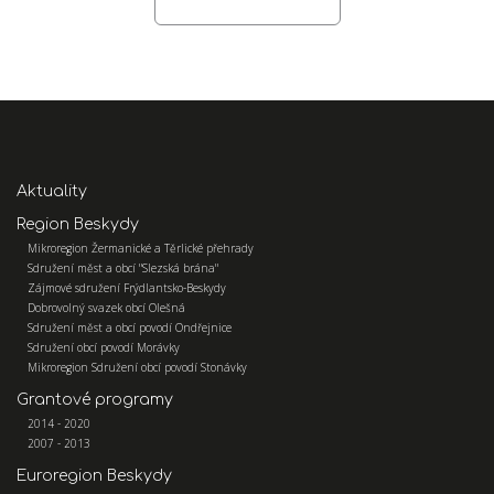
Aktuality
Region Beskydy
Mikroregion Žermanické a Těrlické přehrady
Sdružení měst a obcí "Slezská brána"
Zájmové sdružení Frýdlantsko-Beskydy
Dobrovolný svazek obcí Olešná
Sdružení měst a obcí povodí Ondřejnice
Sdružení obcí povodí Morávky
Mikroregion Sdružení obcí povodí Stonávky
Grantové programy
2014 - 2020
2007 - 2013
Euroregion Beskydy