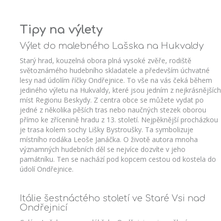
Tipy na výlety
Výlet do malebného Lašska na Hukvaldy
Starý hrad, kouzelná obora plná vysoké zvěře, rodiště
světoznámého hudebního skladatele a především úchvatné
lesy nad údolím říčky Ondřejnice. To vše na vás čeká během
jediného výletu na Hukvaldy, které jsou jedním z nejkrásnějších
míst Regionu Beskydy. Z centra obce se můžete vydat po
jedné z několika pěších tras nebo naučných stezek oborou
přímo ke zřícenině hradu z 13. století. Nejpěknější procházkou
je trasa kolem sochy Lišky Bystroušky. Ta symbolizuje
místního rodáka Leoše Janáčka. O životě autora mnoha
významných hudebních děl se nejvíce dozvíte v jeho
památníku. Ten se nachází pod kopcem cestou od kostela do
údolí Ondřejnice.
Itálie šestnáctého století ve Staré Vsi nad
Ondřejnicí