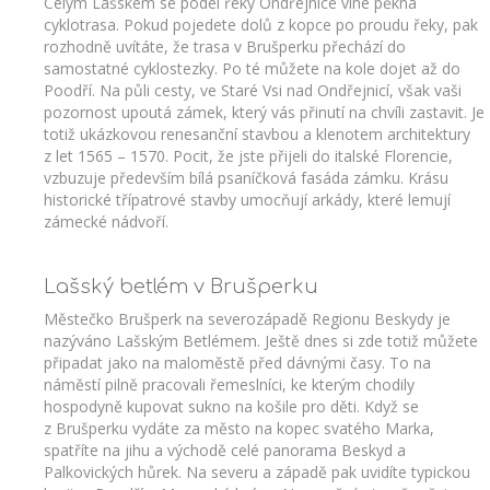
Celým Lašskem se podél řeky Ondřejnice vine pěkná
cyklotrasa. Pokud pojedete dolů z kopce po proudu řeky, pak
rozhodně uvítáte, že trasa v Brušperku přechází do
samostatné cyklostezky. Po té můžete na kole dojet až do
Poodří. Na půli cesty, ve Staré Vsi nad Ondřejnicí, však vaši
pozornost upoutá zámek, který vás přinutí na chvíli zastavit. Je
totiž ukázkovou renesanční stavbou a klenotem architektury
z let 1565 – 1570. Pocit, že jste přijeli do italské Florencie,
vzbuzuje především bílá psaníčková fasáda zámku. Krásu
historické třípatrové stavby umocňují arkády, které lemují
zámecké nádvoří.
Lašský betlém v Brušperku
Městečko Brušperk na severozápadě Regionu Beskydy je
nazýváno Lašským Betlémem. Ještě dnes si zde totiž můžete
připadat jako na maloměstě před dávnými časy. To na
náměstí pilně pracovali řemeslníci, ke kterým chodily
hospodyně kupovat sukno na košile pro děti. Když se
z Brušperku vydáte za město na kopec svatého Marka,
spatříte na jihu a východě celé panorama Beskyd a
Palkovických hůrek. Na severu a západě pak uvidíte typickou