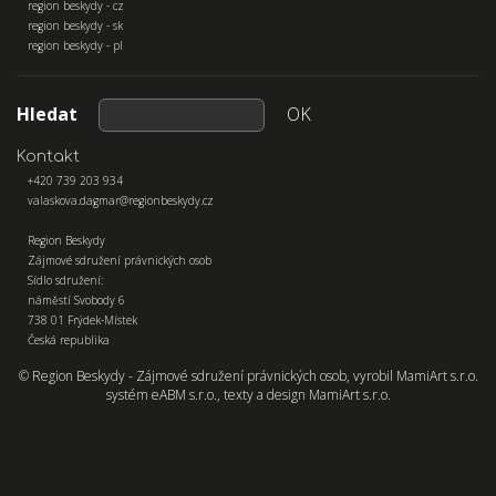
region beskydy - cz
region beskydy - sk
region beskydy - pl
Hledat
OK
Kontakt
+420 739 203 934
valaskova.dagmar@regionbeskydy.cz
Region Beskydy
Zájmové sdružení právnických osob
Sídlo sdružení:
náměstí Svobody 6
738 01 Frýdek-Místek
Česká republika
© Region Beskydy - Zájmové sdružení právnických osob, vyrobil
MamiArt s.r.o.
systém
eABM s.r.o.
, texty a design
MamiArt s.r.o.