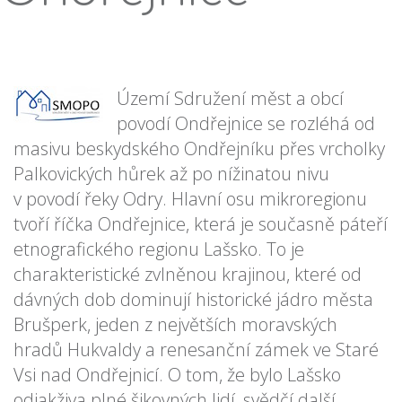
Území Sdružení měst a obcí
povodí Ondřejnice se rozléhá od
masivu beskydského Ondřejníku přes vrcholky
Palkovických hůrek až po nížinatou nivu
v povodí řeky Odry. Hlavní osu mikroregionu
tvoří říčka Ondřejnice, která je současně páteří
etnografického regionu Lašsko. To je
charakteristické zvlněnou krajinou, které od
dávných dob dominují historické jádro města
Brušperk, jeden z největších moravských
hradů Hukvaldy a renesanční zámek ve Staré
Vsi nad Ondřejnicí. O tom, že bylo Lašsko
odjakživa plné šikovných lidí, svědčí další