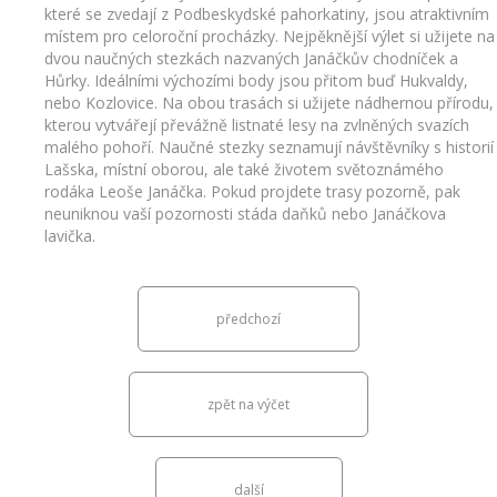
které se zvedají z Podbeskydské pahorkatiny, jsou atraktivním
místem pro celoroční procházky. Nejpěknější výlet si užijete na
dvou naučných stezkách nazvaných Janáčkův chodníček a
Hůrky. Ideálními výchozími body jsou přitom buď Hukvaldy,
nebo Kozlovice. Na obou trasách si užijete nádhernou přírodu,
kterou vytvářejí převážně listnaté lesy na zvlněných svazích
malého pohoří. Naučné stezky seznamují návštěvníky s historií
Lašska, místní oborou, ale také životem světoznámého
rodáka Leoše Janáčka. Pokud projdete trasy pozorně, pak
neuniknou vaší pozornosti stáda daňků nebo Janáčkova
lavička.
předchozí
zpět na výčet
další