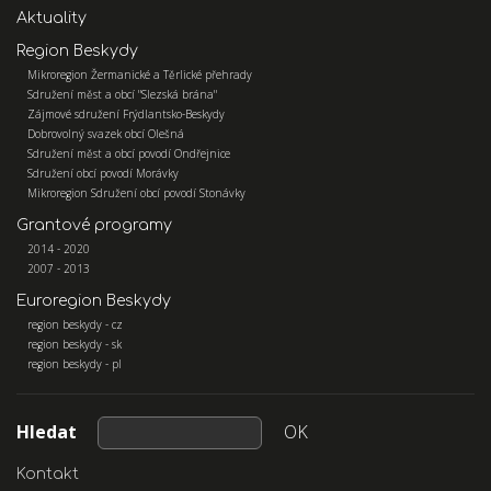
Aktuality
Region Beskydy
Mikroregion Žermanické a Těrlické přehrady
Sdružení měst a obcí "Slezská brána"
Zájmové sdružení Frýdlantsko-Beskydy
Dobrovolný svazek obcí Olešná
Sdružení měst a obcí povodí Ondřejnice
Sdružení obcí povodí Morávky
Mikroregion Sdružení obcí povodí Stonávky
Grantové programy
2014 - 2020
2007 - 2013
Euroregion Beskydy
region beskydy - cz
region beskydy - sk
region beskydy - pl
Hledat
OK
Kontakt