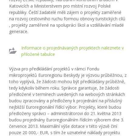
Katovicích a Ministerstvem pro místní rozvoj Polské
republiky. Čeští žadatelé měli zájem o projekty zaměřené
na rozvoj cestovního ruchu formou obnovy turistických cílů
, projekty zaměřené na spolupráci škol a vzdělávání mladé
generace.
Informace o projednávaných projektech naleznete v
přiložené tabulce
Výzva pro předkládání projektů v rámci Fondu
mikroprojektů Euroregionu Beskydy je výzvou průběžnou, z
toho vyplývá, že žádosti mohou být předkládány průběžně,
tedy kdykoliv během roku. Správce garantuje, že žádosti
předložené v termínech uvedených na webových stránkách
budou zpracovány a předloženy k projednání na příslušný
nejbližší Euroregionální řídící výbor. Projekty, které budou
předloženy správci – administrátorovi do 21. května 2013
budou projednány Euroregionálním řídícím výborem dne 3.
července 2013. Maximální výše dotace v této výzvě činí
pouze 20 000,- EUR, s tím že uznatelné náklady projektu