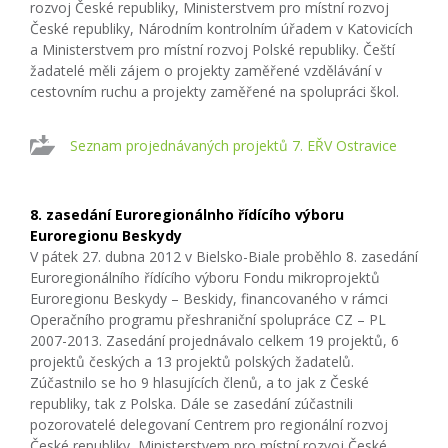
rozvoj České republiky, Ministerstvem pro místní rozvoj
České republiky, Národním kontrolním úřadem v Katovicích
a Ministerstvem pro místní rozvoj Polské republiky. Čeští
žadatelé měli zájem o projekty zaměřené vzdělávání v
cestovním ruchu a projekty zaměřené na spolupráci škol.
Seznam projednávaných projektů 7. EŘV Ostravice
8. zasedání Euroregionálnho řídícího výboru
Euroregionu Beskydy
V pátek 27. dubna 2012 v Bielsko-Biale proběhlo 8. zasedání
Euroregionálního řídícího výboru Fondu mikroprojektů
Euroregionu Beskydy – Beskidy, financovaného v rámci
Operačního programu přeshraniční spolupráce CZ – PL
2007-2013. Zasedání projednávalo celkem 19 projektů, 6
projektů českých a 13 projektů polských žadatelů.
Zúčastnilo se ho 9 hlasujících členů, a to jak z České
republiky, tak z Polska. Dále se zasedání zúčastnili
pozorovatelé delegovaní Centrem pro regionální rozvoj
České republiky, Ministerstvem pro místní rozvoj České