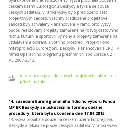
byla ukončena dne 18.6.2014 13. výzva probíhala pouze na
českém území Euroregionu Beskydy a týkala se pouze
českých žadatelů. V rámci výzvy bylo předloženo šest
projektových žádostí. Všechny předložené projektové
žádosti byly schváleny k financování. V rámci této výzvy
budou realizovány projekty zaměřené na rozvoj cestovního
ruchu, kulturní a sportovní výměny a projekty zaměřené na
vzdělávání a ochranu životního prostředí. Projekt Fond
mikroprojektů Euroregionu Beskydy je financován z ERDF v
rámci Operačního programu přeshraniční spolupráce CZ –
PL 2007-2013.
Informace o projednávaných projektech naleznete v
přiložené tabulce.
14. zasedání Euroregionálního řídícího výboru Fondu
MP ER Beskydy se uskutečnilo formou oběžné
procedury, která byla ukončena dne 17.04.2015
14. výzva probíhala pouze na českém území Euroregionu
Beskydy a týkala se pouze českých žadatelů. V rámci výzvy