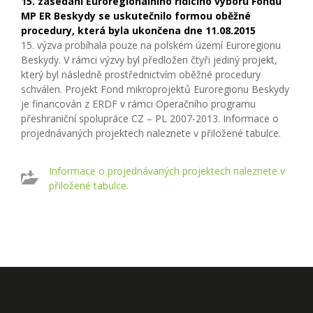
15. zasedání Euroregionálního řídícího výboru Fondu
MP ER Beskydy se uskutečnilo formou oběžné
procedury, která byla ukončena dne 11.08.2015
15. výzva probíhala pouze na polském území Euroregionu
Beskydy. V rámci výzvy byl předložen čtyři jediný projekt,
který byl následně prostřednictvím oběžné procedury
schválen. Projekt Fond mikroprojektů Euroregionu Beskydy
je financován z ERDF v rámci Operačního programu
přeshraniční spolupráce CZ – PL 2007-2013. Informace o
projednávaných projektech naleznete v přiložené tabulce.
Informace o projednávaných projektech naleznete v
přiložené tabulce.