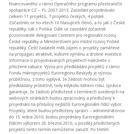
financovaného v rámci Operačního programu přeshraniční
spolupráce CZ – PL 2007-2013. Zasedání projednávalo
celkem 11 projektů, 7 projektů českých, 4 polské.
Zúčastnilo se ho všech 10 hlasujících členů, a to jak z České
republiky, tak z Polska. Dále se zasedání zúčastnili
pozorovatelé delegovaní Centrem pro regionální rozvoj
České republiky a Ministerstvem pro místní rozvoj Polské
republiky. Čeští žadatelé měli zájem o projekty zaměřené
na propagaci atraktivit, kulturní výměnu a drobné investice.
Informace o projednávaných projektech naleznete v
přiložené tabulce. Výzva pro předkládání projektů v rámci
Fondu mikroprojektů Euroregionu Beskydy je výzvou
průběžnou, z toho vyplývá, že žádosti mohou být
předkládány průběžně, tedy kdykoliv během roku. Správce
garantuje, že žádosti předložené v termínech uvedených na
webových stránkách budou zpracovány a předloženy k
projednání na příslušný nejbližší Euroregionální řídící výbor.
Projekty, které budou předloženy správci – administrátorovi
do 15. ledna 2010, budou projednány Euroregionálním
řídícím výborem 26. března 2010, u později předložených
projektů tento termín nemůžeme zaručit. Po třetím