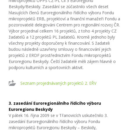
mikroprojektů OPPS CZ-PL Cíl 3 Euroregionu
Beskydy/Beskidy. Zasedání se zúčastnilo všech deset
hlasujících členů Euroregionálního řídícího výboru Fondu
mikroprojektů ERB, projektoví a finanční manažeři Fondu a
pozorovatelé delegováni Centrem pro regionální rozvoj ČR.
Výbor projednal celkem 16 projektů, z toho 4 projekty CZ
žadatelů a 12 projektů PL žadatelů. Kromě jednoho byly
všechny projekty doporučeny k financování. S žadateli
budou následně uzavřeny smlouvy o financování jejich
projektů z ERDF prostřednictvím Fondu mikroprojektů
Euroregionu Beskydy. Čeští žadatelé měli zájem hlavně o
podporu kulturních a sportovních aktivit.
Seznam projednávaných projektů 2. EŘV
3. zasedání Euroregionálního řídícího výboru
Euroregionu Beskydy
V pátek 16. října 2009 se v Třanovicích uskutečnilo 3.
zasedání Euroregionálního řídícího výboru Fondu
mikroprojektů Euroregionu Beskydy – Beskidy,