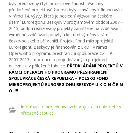
byly předloženy čtyři projektové žádosti. Všechny
předložené projektové žádosti byly schváleny k financování.
V rámci 14. výzvy, která je poslední výzvou na českém
území Euroregionu Beskydy v programovém období 2007 –
2013, budou realizovány projekty zaměřené na vzdělávání,
výměnné vzdělávací pobyty a kulturní výměny v rámci
česko-polského příhraničí. Projekt Fond mikroprojektů
Euroregionu Beskydy je financován z ERDF v rámci
Operačního programu přeshraniční spolupráce CZ – PL
2007-2013. Informace o projednávaných projektech
naleznete v přiložené tabulce.
PŘEDKLÁDÁNÍ PROJEKTŮ V
RÁMCI OPERAČNÍHO PROGRAMU PŘESHRANIČNÍ
SPOLUPRÁCE ČESKÁ REPUBLIKA – POLSKO FOND
MIKROPROJEKTŮ EUROREGIONU BESKYDY U K O N Č E N
O !!!!
Informace o projednávaných projektech naleznete v
přiložené tabulce.