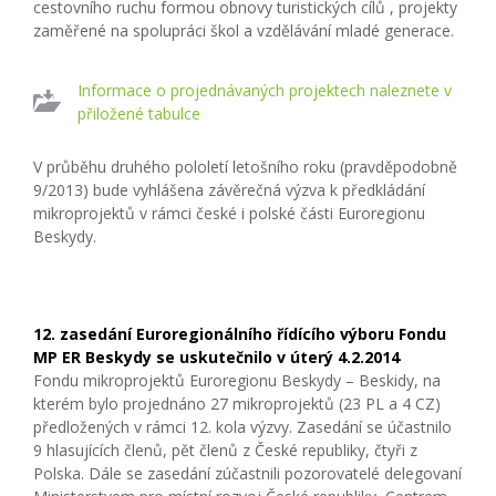
cestovního ruchu formou obnovy turistických cílů , projekty
zaměřené na spolupráci škol a vzdělávání mladé generace.
Informace o projednávaných projektech naleznete v
přiložené tabulce
V průběhu druhého pololetí letošního roku (pravděpodobně
9/2013) bude vyhlášena závěrečná výzva k předkládání
mikroprojektů v rámci české i polské části Euroregionu
Beskydy.
12. zasedání Euroregionálního řídícího výboru Fondu
MP ER Beskydy se uskutečnilo v úterý 4.2.2014
Fondu mikroprojektů Euroregionu Beskydy – Beskidy, na
kterém bylo projednáno 27 mikroprojektů (23 PL a 4 CZ)
předložených v rámci 12. kola výzvy. Zasedání se účastnilo
9 hlasujících členů, pět členů z České republiky, čtyři z
Polska. Dále se zasedání zúčastnili pozorovatelé delegovaní