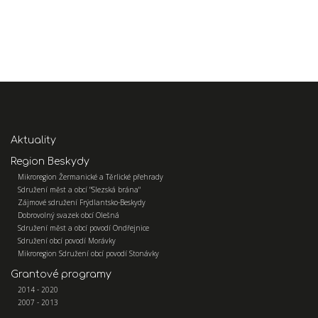
Aktuality
Region Beskydy
Mikroregion Žermanické a Těrlické přehrady
Sdružení měst a obcí "Slezská brána"
Zájmové sdružení Frýdlantsko-Beskydy
Dobrovolný svazek obcí Olešná
Sdružení měst a obcí povodí Ondřejnice
Sdružení obcí povodí Morávky
Mikroregion Sdružení obcí povodí Stonávky
Grantové programy
2014 - 2020
2007 - 2013