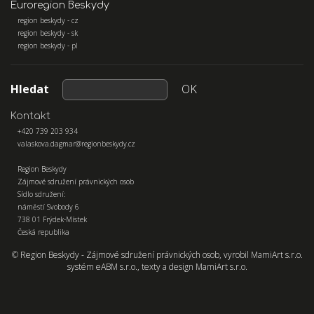
Euroregion Beskydy
region beskydy - cz
region beskydy - sk
region beskydy - pl
Hledat
OK
Kontakt
+420 739 203 934
valaskova.dagmar@regionbeskydy.cz
Region Beskydy
Zájmové sdružení právnických osob
Sídlo sdružení:
náměstí Svobody 6
738 01 Frýdek-Místek
Česká republika
© Region Beskydy - Zájmové sdružení právnických osob, vyrobil
MamiArt s.r.o.
systém
eABM s.r.o.
, texty a design
MamiArt s.r.o.