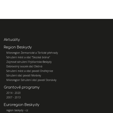
Aktuality
Region Beskydy
Mikroregion Žermanické a Těrlické přehrady
Sdružení měst a obcí "Slezská brána"
Zájmové sdružení Frýdlantsko-Beskydy
Dobrovolný svazek obcí Olešná
Sdružení měst a obcí povodí Ondřejnice
Sdružení obcí povodí Morávky
Mikroregion Sdružení obcí povodí Stonávky
Grantové programy
2014 - 2020
2007 - 2013
Euroregion Beskydy
region beskydy - cz