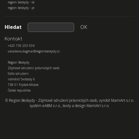
region beskydy - sk
region beskydy - pl
Hledat
OK
Kontakt
+420 739 203 934
valaskova.dagmar@regionbeskydy.cz
Region Beskydy
Zájmové sdružení právnických osob
Sídlo sdružení:
náměstí Svobody 6
738 01 Frýdek-Místek
Česká republika
© Region Beskydy - Zájmové sdružení právnických osob, vyrobil
MamiArt s.r.o.
systém
eABM s.r.o.
, texty a design
MamiArt s.r.o.