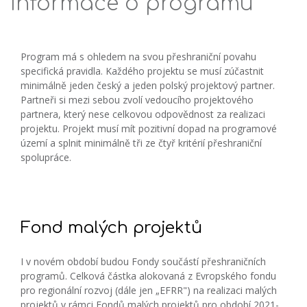
Informace o programu
Program má s ohledem na svou přeshraniční povahu
specifická pravidla. Každého projektu se musí zúčastnit
minimálně jeden český a jeden polský projektový partner.
Partneři si mezi sebou zvolí vedoucího projektového
partnera, který nese celkovou odpovědnost za realizaci
projektu. Projekt musí mít pozitivní dopad na programové
území a splnit minimálně tři ze čtyř kritérií přeshraniční
spolupráce.
Fond malých projektů
I v novém období budou Fondy součástí přeshraničních
programů. Celková částka alokovaná z Evropského fondu
pro regionální rozvoj (dále jen „EFRR") na realizaci malých
projektů v rámci Fondů malých projektů pro období 2021-