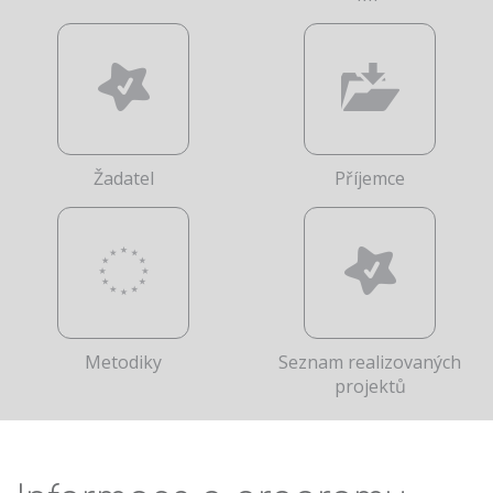
Žadatel
Příjemce
Metodiky
Seznam realizovaných
projektů