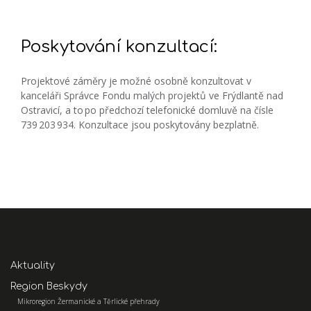
Poskytování konzultací:
Projektové záměry je možné osobně konzultovat v
kanceláři Správce Fondu malých projektů ve Frýdlantě nad
Ostravicí, a to po předchozí telefonické domluvě na čísle
739 203 934. Konzultace jsou poskytovány bezplatně.
Aktuality
Region Beskydy
Mikroregion Žermanické a Těrlické přehrady