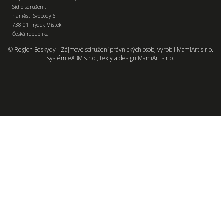
Sídlo sdružení:
náměstí Svobody 6
738 01 Frýdek-Místek
Česká republika
© Region Beskydy - Zájmové sdružení právnických osob, vyrobil
MamiArt s.r.o.
systém
eABM s.r.o.
, texty a design
MamiArt s.r.o.