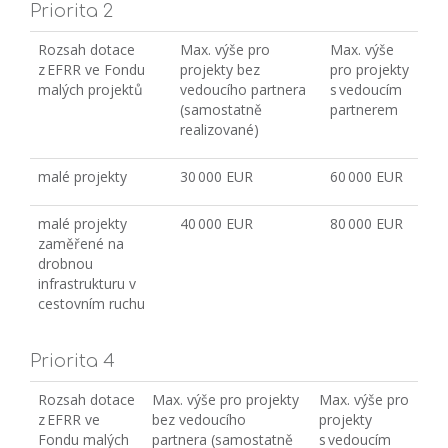
Priorita 2
Rozsah dotace
Max. výše pro
Max. výše
z EFRR ve Fondu
projekty bez
pro projekty
malých projektů
vedoucího partnera
s vedoucím
(samostatně
partnerem
realizované)
malé projekty
30 000 EUR
60 000 EUR
malé projekty
40 000 EUR
80 000 EUR
zaměřené na
drobnou
infrastrukturu v
cestovním ruchu
Priorita 4
Rozsah dotace
Max. výše pro projekty
Max. výše pro
z EFRR ve
bez vedoucího
projekty
Fondu malých
partnera (samostatně
s vedoucím