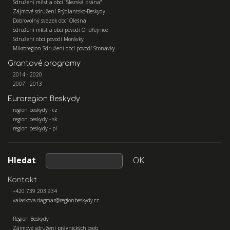
Sdružení měst a obcí "Slezská brána"
Zájmové sdružení Frýdlantsko-Beskydy
Dobrovolný svazek obcí Olešná
Sdružení měst a obcí povodí Ondřejnice
Sdružení obcí povodí Morávky
Mikroregion Sdružení obcí povodí Stonávky
Grantové programy
2014 - 2020
2007 - 2013
Euroregion Beskydy
region beskydy - cz
region beskydy - sk
region beskydy - pl
Hledat
OK
Kontakt
+420 739 203 934
valaskova.dagmar@regionbeskydy.cz
Region Beskydy
Zájmové sdružení právnických osob