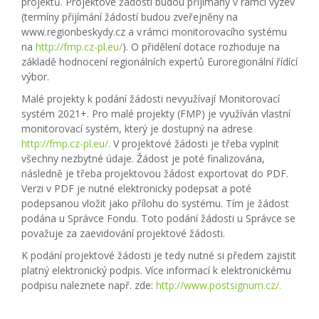
projektů. Projektové žádosti budou přijímány v rámci výzev
(termíny přijímání žádostí budou zveřejněny na
www.regionbeskydy.cz a v rámci monitorovacího systému
na
http://fmp.cz-pl.eu/
). O přidělení dotace rozhoduje na
základě hodnocení regionálních expertů Euroregionální řídící
výbor.
Malé projekty k podání žádosti nevyužívají Monitorovací
systém 2021+. Pro malé projekty (FMP) je využíván vlastní
monitorovací systém, který je dostupný na adrese
http://fmp.cz-pl.eu/.
V projektové žádosti je třeba vyplnit
všechny nezbytné údaje. Žádost je poté finalizována,
následně je třeba projektovou žádost exportovat do PDF.
Verzi v PDF je nutné elektronicky podepsat a poté
podepsanou vložit jako přílohu do systému. Tím je žádost
podána u Správce Fondu. Toto podání žádosti u Správce se
považuje za zaevidování projektové žádosti.
K podání projektové žádosti je tedy nutné si předem zajistit
platný elektronický podpis. Více informací k elektronickému
podpisu naleznete např. zde:
http://www.postsignum.cz/.