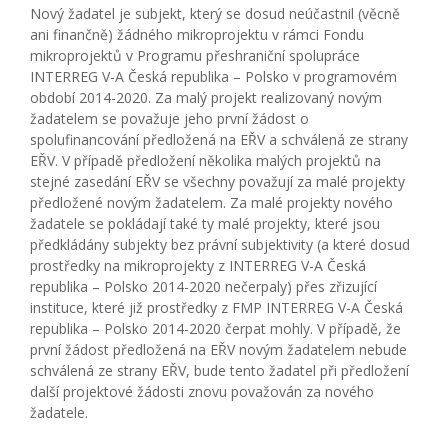
Nový žadatel je subjekt, který se dosud neúčastnil (věcně
ani finančně) žádného mikroprojektu v rámci Fondu
mikroprojektů v Programu přeshraniční spolupráce
INTERREG V-A Česká republika – Polsko v programovém
období 2014-2020. Za malý projekt realizovaný novým
žadatelem se považuje jeho první žádost o
spolufinancování předložená na EŘV a schválená ze strany
EŘV. V případě předložení několika malých projektů na
stejné zasedání EŘV se všechny považují za malé projekty
předložené novým žadatelem. Za malé projekty nového
žadatele se pokládají také ty malé projekty, které jsou
předkládány subjekty bez právní subjektivity (a které dosud
prostředky na mikroprojekty z INTERREG V-A Česká
republika – Polsko 2014-2020 nečerpaly) přes zřizující
instituce, které již prostředky z FMP INTERREG V-A Česká
republika – Polsko 2014-2020 čerpat mohly. V případě, že
první žádost předložená na EŘV novým žadatelem nebude
schválená ze strany EŘV, bude tento žadatel při předložení
další projektové žádosti znovu považován za nového
žadatele.