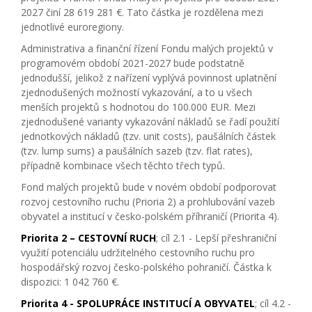
2027 činí 28 619 281 €. Tato částka je rozdělena mezi
jednotlivé euroregiony.
Administrativa a finanční řízení Fondu malých projektů v
programovém období 2021-2027 bude podstatně
jednodušší, jelikož z nařízení vyplývá povinnost uplatnění
zjednodušených možností vykazování, a to u všech
menších projektů s hodnotou do 100.000 EUR. Mezi
zjednodušené varianty vykazování nákladů se řadí použití
jednotkových nákladů (tzv. unit costs), paušálních částek
(tzv. lump sums) a paušálních sazeb (tzv. flat rates),
případně kombinace všech těchto třech typů.
Fond malých projektů bude v novém období podporovat
rozvoj cestovního ruchu (Prioria 2) a prohlubování vazeb
obyvatel a institucí v česko-polském příhraničí (Priorita 4).
Priorita 2 – CESTOVNÍ RUCH
; cíl 2.1 - Lepší přeshraniční
využití potenciálu udržitelného cestovního ruchu pro
hospodářský rozvoj česko-polského pohraničí. Částka k
dispozici: 1 042 760 €.
Priorita 4 - SPOLUPRÁCE INSTITUCÍ A OBYVATEL
; cíl 4.2 -