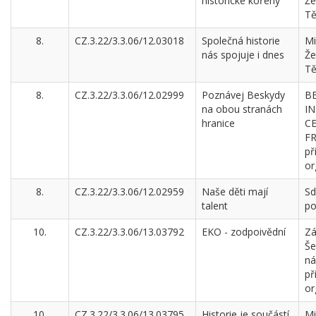
historické kořeny
Že
Tě
8.
CZ.3.22/3.3.06/12.03018
Společná historie
Mi
nás spojuje i dnes
Že
Tě
8.
CZ.3.22/3.3.06/12.02999
Poznávej Beskydy
B
na obou stranách
I
hranice
C
F
př
or
8.
CZ.3.22/3.3.06/12.02959
Naše děti mají
Sd
talent
po
10.
CZ.3.22/3.3.06/13.03792
EKO - zodpoivědní
Zá
Še
ná
př
or
10.
CZ.3.22/3.3.06/13.03795
Historie je součástí
Mi