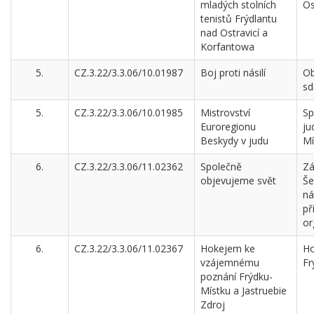
mladých stolních
Os
tenistů Frýdlantu
nad Ostravicí a
Korfantowa
5.
CZ.3.22/3.3.06/10.01987
Boj proti násilí
Ob
sd
5.
CZ.3.22/3.3.06/10.01985
Mistrovství
Sp
Euroregionu
ju
Beskydy v judu
Mí
6.
CZ.3.22/3.3.06/11.02362
Společně
Zá
objevujeme svět
Še
ná
př
or
6.
CZ.3.22/3.3.06/11.02367
Hokejem ke
Ho
vzájemnému
Fr
poznání Frýdku-
Místku a Jastruebie
Zdroj