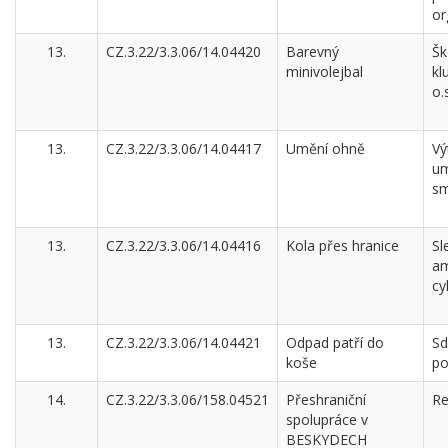
or
13.
CZ.3.22/3.3.06/14.04420
Barevný
Šk
minivolejbal
kl
o.
13.
CZ.3.22/3.3.06/14.04417
Umění ohně
Vý
um
sm
13.
CZ.3.22/3.3.06/14.04416
Kola přes hranice
Sl
am
cy
13.
CZ.3.22/3.3.06/14.04421
Odpad patří do
Sd
koše
po
14.
CZ.3.22/3.3.06/158.04521
Přeshraniční
Re
spolupráce v
BESKYDECH