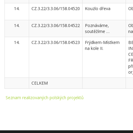
14.
CZ.3.22/3.3.06/158.04520
Kouzlo dřeva
Ob
14.
CZ.3.22/3.3.06/158.04522
Poznáváme,
Ob
soutěžíme …
na
14.
CZ.3.22/3.3.06/158.04523
Frýdkem-Místkem
B
na kole II.
I
C
F
př
or
CELKEM
Seznam realizovaných polských projektů