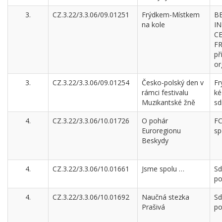
3.
CZ.3.22/3.3.06/09.01251
Frýdkem-Místkem
B
na kole
I
C
F
př
or
3.
CZ.3.22/3.3.06/09.01254
Česko-polský den v
Fr
rámci festivalu
ké
Muzikantské žně
sd
4.
CZ.3.22/3.3.06/10.01726
O pohár
FC
Euroregionu
sp
Beskydy
4.
CZ.3.22/3.3.06/10.01661
Jsme spolu …
Sd
po
4.
CZ.3.22/3.3.06/10.01692
Naučná stezka
Sd
Prašivá
po