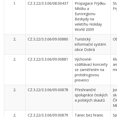
1.
CZ.3.22/3.3.06/08.00437
Propagace Frýdku-
St
Místku a
Fr
Euroregionu
Beskydy na
veletrhu Holiday
World 2009
2.
CZ.3.22/3.3.06/09.00880
Turistický
Ob
informační systém
obce Dobrá
2.
CZ.3.22/3.3.06/09.00881
Výchovně-
Kl
vzdělávací koncerty
an
se zaměřením na
mu
protidrogovou
prevenci
2.
CZ.3.22/3.3.06/09.00878
Přeshraniční
Ju
spolupráce českých
sk
a polských skautů
ČR
Mí
2.
CZ.3.22/3.3.06/09.00879
Tanec bez hranic
Sp