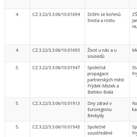
4.
CZ.3.22/3.3.06/10.01694
Držím se kořenů
ZŠ
života a rostu
Ja
Hu
4.
CZ.3.22/3.3.06/10.01693
Život u nás a u
Mě
sousedů
5.
CZ.3.22/3.3.06/10.01947
Společná
St
propagace
Fr
partnerských měst
Frýdek-Místek a
Bielsko-Biala
5.
CZ.3.22/3.3.06/10.01913
Dny zdraví v
Na
Euroregionu
ka
Beskydy
5.
CZ.3.22/3.3.06/10.01943
Společné
Sp
soustředěné
Fr