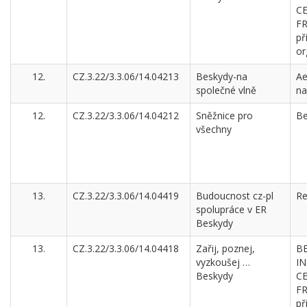
C
F
př
or
12.
CZ.3.22/3.3.06/14.04213
Beskydy-na
Ae
společné vlně
na
12.
CZ.3.22/3.3.06/14.04212
Sněžnice pro
Be
všechny
13.
CZ.3.22/3.3.06/14.04419
Budoucnost cz-pl
Re
spolupráce v ER
Beskydy
13.
CZ.3.22/3.3.06/14.04418
Zařij, poznej,
B
vyzkoušej …
I
Beskydy
C
F
př