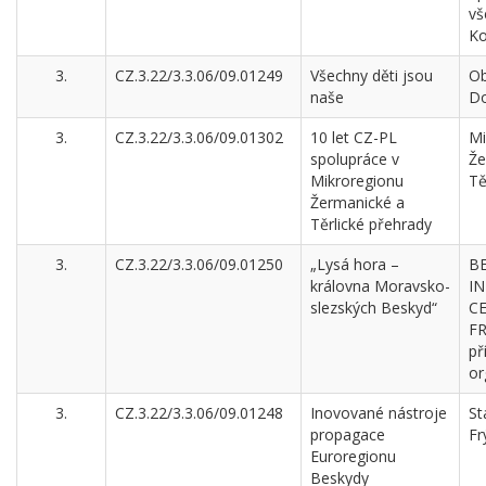
vš
Ko
3.
CZ.3.22/3.3.06/09.01249
Všechny děti jsou
Ob
naše
Do
3.
CZ.3.22/3.3.06/09.01302
10 let CZ-PL
Mi
spolupráce v
Že
Mikroregionu
Tě
Žermanické a
Těrlické přehrady
3.
CZ.3.22/3.3.06/09.01250
„Lysá hora –
B
královna Moravsko-
I
slezských Beskyd“
C
F
př
or
3.
CZ.3.22/3.3.06/09.01248
Inovované nástroje
St
propagace
Fr
Euroregionu
Beskydy