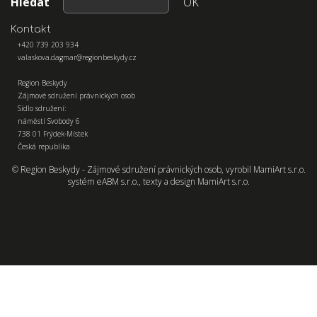
Hledat
OK
Kontakt
+420 739 203 934
valaskova.dagmar@regionbeskydy.cz
Region Beskydy
Zájmové sdružení právnických osob
Sídlo sdružení:
náměstí Svobody 6
738 01 Frýdek-Místek
Česká republika
© Region Beskydy - Zájmové sdružení právnických osob, vyrobil
MamiArt s.r.o.
systém
eABM s.r.o.
, texty a design
MamiArt s.r.o.