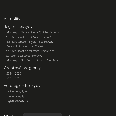
Aktuality
Region Beskydy
Mikroregion Žermanické a Těrlické přehrady
Sdružení měst a obcí "Slezská brána"
Zájmové sdružení Frýdlantsko-Beskydy
Dobrovolný svazek obcí Olešná
Sdružení měst a obcí povodí Ondřejnice
Sdružení obcí povodí Morávky
Mikroregion Sdružení obcí povodí Stonávky
Grantové programy
2014 - 2020
2007 - 2013
Euroregion Beskydy
region beskydy - cz
region beskydy - sk
region beskydy - pl