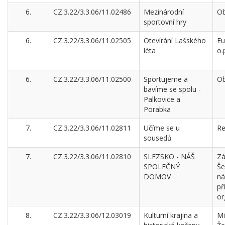
6.
CZ.3.22/3.3.06/11.02486
Mezinárodní
Ob
sportovní hry
6.
CZ.3.22/3.3.06/11.02505
Otevírání Lašského
Eu
léta
o.
6.
CZ.3.22/3.3.06/11.02500
Sportujeme a
Ob
bavíme se spolu -
Palkovice a
Porabka
7.
CZ.3.22/3.3.06/11.02811
Učíme se u
Re
sousedů
7.
CZ.3.22/3.3.06/11.02810
SLEZSKO - NÁŠ
Zá
SPOLEČNÝ
Še
DOMOV
ná
př
or
8.
CZ.3.22/3.3.06/12.03019
Kulturní krajina a
Mi