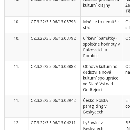
kulturní krajiny
Že
Tě
10.
CZ.3.22/3.3.06/13.03796
Mně se to nemůže
Ob
stát
sd
10.
CZ.3.22/3.3.06/13.03792
Církevní památky -
Ob
společné hodnoty v
Palkovicích a
Porabce
11.
CZ.3.22/3.3.06/13.03888
Obnova kulturního
Ob
dědictví a nová
na
kulturní spolupráce
ve Staré Vsi nad
Ondřejnicí
11.
CZ.3.22/3.3.06/13.03942
Česko-Polský
El
paragliding v
co
Beskydech
12.
CZ.3.22/3.3.06/13.04211
Lyžování v
B
Beskydech
I