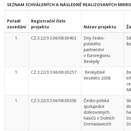
SEZNAM SCHVÁLENÝCH A NÁSLEDNĚ REALIZOVANÝCH MIKR
Pořadí
Registrační číslo
zasedání
projektu
Název projektu
Ža
1.
CZ.3.22/3.3.06/08.00402
Dny česko-
Sd
polského
Be
partnerství
v Euroregionu
Beskydy
1.
CZ.3.22/3.3.06/08.00257
Beskydské
Be
Veseléto 2008
in
ce
Mí
1.
CZ.3.22/3.3.06/08.00336
Česko-polská
Sb
spolupráce
do
dobrovolných
ha
hasičů v Dolních
Do
Domaslavicích
Do