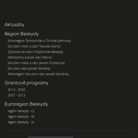
Aktuality
Region Beskydy
Mikroregion Žermanické a Těrlické přehrady
Sdružení měst a obcí "Slezská brána"
Zájmové sdružení Frýdlantsko-Beskydy
Dobrovolný svazek obcí Olešná
Sdružení měst a obcí povodí Ondřejnice
Sdružení obcí povodí Morávky
Mikroregion Sdružení obcí povodí Stonávky
Grantové programy
2014 - 2020
2007 - 2013
Euroregion Beskydy
region beskydy - cz
region beskydy - sk
region beskydy - pl