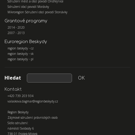
Sdružení měst a obcí povodí Ondřejnice
Sdružení obcí povodí Morávky
Mikroregion Sdružení obcí povodí Stonávky
Grantové programy
2014 - 2020
2007 - 2013
Euroregion Beskydy
region beskydy - cz
region beskydy - sk
region beskydy - pl
Hledat
OK
Kontakt
+420 739 203 934
valaskova.dagmar@regionbeskydy.cz
Region Beskydy
Zájmové sdružení právnických osob
Sídlo sdružení:
náměstí Svobody 6
738 01 Frýdek-Místek