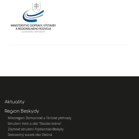
Aktuality
Region Beskydy
Mikroregion Žermanické a Těrlické přehrady
Sdružení měst a obcí "Slezská brána"
Zájmové sdružení Frýdlantsko-Beskydy
Dobrovolný svazek obcí Olešná