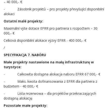
– 40 000,- €
- Zásobník projektů – pro projekty převyšující disponibilní
alokaci
Ostatní malé projekty:
Maximální výše dotace EFRR pro partnera s rozpočtem – 30
000,- €
Celková disponibilní alokace výzvy EFRR - 400 000,- €
/
SPECYFIKACJA 7. NABÓRU
Małe projekty nastawione na małą infrastrukturę w
turystyce:
- Całkowita dostępna alokacja naboru EFRR 67 000,- €
- Maks. kwota dofinansowania z EFRR dla partnera z
budżetem - 40 000,- €
- Lista rezerwowa – dla projektów przekraczających
dostępną alokację
Pozostałe małe projekty: