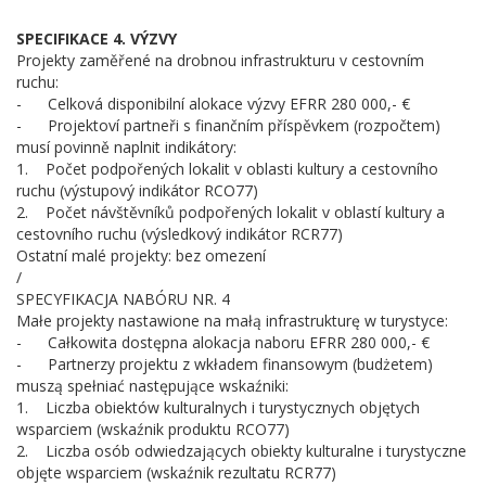
SPECIFIKACE 4. VÝZVY
Projekty zaměřené na drobnou infrastrukturu v cestovním
ruchu:
- Celková disponibilní alokace výzvy EFRR 280 000,- €
- Projektoví partneři s finančním příspěvkem (rozpočtem)
musí povinně naplnit indikátory:
1. Počet podpořených lokalit v oblasti kultury a cestovního
ruchu (výstupový indikátor RCO77)
2. Počet návštěvníků podpořených lokalit v oblastí kultury a
cestovního ruchu (výsledkový indikátor RCR77)
Ostatní malé projekty: bez omezení
/
SPECYFIKACJA NABÓRU NR. 4
Małe projekty nastawione na małą infrastrukturę w turystyce:
- Całkowita dostępna alokacja naboru EFRR 280 000,- €
- Partnerzy projektu z wkładem finansowym (budżetem)
muszą spełniać następujące wskaźniki:
1. Liczba obiektów kulturalnych i turystycznych objętych
wsparciem (wskaźnik produktu RCO77)
2. Liczba osób odwiedzających obiekty kulturalne i turystyczne
objęte wsparciem (wskaźnik rezultatu RCR77)