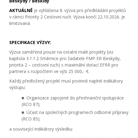
Beskydy / Beskidy
AKTUÁLNĚ
je vyhlášena 8. výzva pro předkládání projektů
v rámci Priority 2 Cestovní ruch. Výzva končí 22.10.2026. Je
limitovaná.
SPECIFIKACE VÝZVY:
Výzva zaměřená pouze na ostatní malé projekty (viz
kapitola 3.1.1.2 Směrnice pro žadatele FMP ER Beskydy,
priorita 2 – cestovní ruch) s maximální dotací EFRR pro
partnera s rozpočtem ve výši 25 000,- €.
Každý předložený projekt musí povinně naplnit indikátory
výstupu:
Organizace zapojené do přeshraniční spolupráce
(RCO 87);
Účast na společných programech odborné přípravy
(RCO 85);
a související indikátory výsledku: