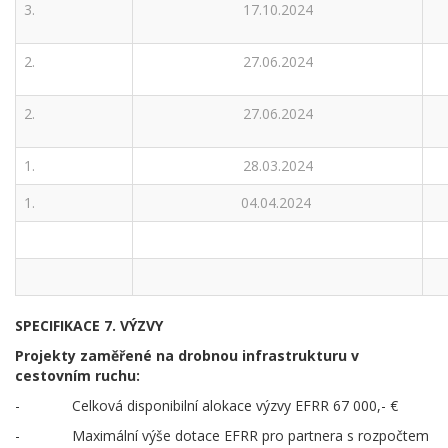
3.
17.10.2024
2.
27.06.2024
2.
27.06.2024
1.
28.03.2024
1.
04.04.2024
SPECIFIKACE 7. VÝZVY
Projekty zaměřené na drobnou infrastrukturu v
cestovním ruchu:
- Celková disponibilní alokace výzvy EFRR 67 000,- €
- Maximální výše dotace EFRR pro partnera s rozpočtem