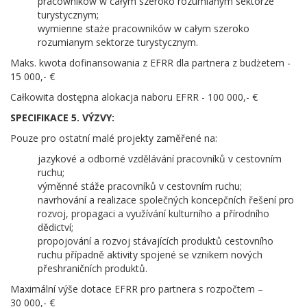
pracowników w całym szeroko rozumianym sektorze
turystycznym;
wymienne staże pracowników w całym szeroko
rozumianym sektorze turystycznym.
Maks. kwota dofinansowania z EFRR dla partnera z budżetem -
15 000,- €
Całkowita dostępna alokacja naboru EFRR - 100 000,- €
SPECIFIKACE 5. VÝZVY:
Pouze pro ostatní malé projekty zaměřené na:
jazykové a odborné vzdělávání pracovníků v cestovním
ruchu;
výměnné stáže pracovníků v cestovním ruchu;
navrhování a realizace společných koncepčních řešení pro
rozvoj, propagaci a využívání kulturního a přírodního
dědictví;
propojování a rozvoj stávajících produktů cestovního
ruchu případně aktivity spojené se vznikem nových
přeshraničních produktů.
Maximální výše dotace EFRR pro partnera s rozpočtem –
30 000,- €