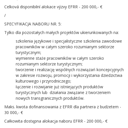
Celková disponibilní alokace výzvy EFRR - 200 000,- €
/
SPECYFIKACJA NABORU NR. 5:
Tylko dla pozostałych małych projektów ukierunkowanych na:
szkolenia językowe i specjalistyczne szkolenia zawodowe
pracowników w całym szeroko rozumianym sektorze
turystycznym;
wymienne staże pracowników w całym szeroko
rozumianym sektorze turystycznym;
tworzenie i realizację wspólnych rozwiązań koncepcyjnych
w zakresie rozwoju, promocji i wykorzystania dziedzictwa
kulturowego i przyrodniczego;
łączenie i rozwijanie już istniejących produktów
turystycznych lub działania związane z tworzeniem
nowych transgranicznych produktów.
Maks. kwota dofinansowania z EFRR dla partnera z budżetem -
30 000,- €
Całkowita dostępna alokacja naboru EFRR - 200 000,- €