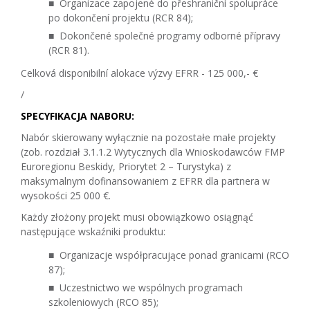
Organizace zapojené do přeshraniční spolupráce
po dokončení projektu (RCR 84);
Dokončené společné programy odborné přípravy
(RCR 81).
Celková disponibilní alokace výzvy EFRR - 125 000,- €
/
SPECYFIKACJA NABORU:
Nabór skierowany wyłącznie na pozostałe małe projekty
(zob. rozdział 3.1.1.2 Wytycznych dla Wnioskodawców FMP
Euroregionu Beskidy, Priorytet 2 – Turystyka) z
maksymalnym dofinansowaniem z EFRR dla partnera w
wysokości 25 000 €.
Każdy złożony projekt musi obowiązkowo osiągnąć
następujące wskaźniki produktu:
Organizacje współpracujące ponad granicami (RCO
87);
Uczestnictwo we wspólnych programach
szkoleniowych (RCO 85);