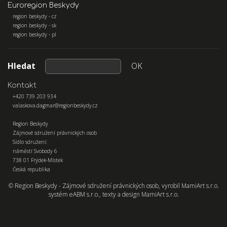
Euroregion Beskydy
region beskydy - cz
region beskydy - sk
region beskydy - pl
Hledat
OK
Kontakt
+420 739 203 934
valaskova.dagmar@regionbeskydy.cz
Region Beskydy
Zájmové sdružení právnických osob
Sídlo sdružení:
náměstí Svobody 6
738 01 Frýdek-Místek
Česká republika
© Region Beskydy - Zájmové sdružení právnických osob, vyrobil
MamiArt s.r.o.
systém
eABM s.r.o.
, texty a design
MamiArt s.r.o.