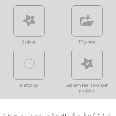
Žadatel
Příjemce
Metodiky
Seznam realizovaných
projektů