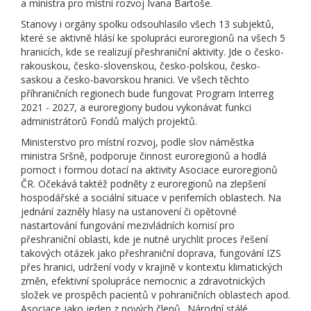
a ministra pro místní rozvoj Ivana Bartoše.
Stanovy i orgány spolku odsouhlasilo všech 13 subjektů,
které se aktivně hlásí ke spolupráci euroregionů na všech 5
hranicích, kde se realizují přeshraniční aktivity. Jde o česko-
rakouskou, česko-slovenskou, česko-polskou, česko-
saskou a česko-bavorskou hranici. Ve všech těchto
příhraničních regionech bude fungovat Program Interreg
2021 - 2027, a euroregiony budou vykonávat funkci
administrátorů Fondů malých projektů.
Ministerstvo pro místní rozvoj, podle slov náměstka
ministra Sršně, podporuje činnost euroregionů a hodlá
pomoct i formou dotací na aktivity Asociace euroregionů
ČR. Očekává taktéž podněty z euroregionů na zlepšení
hospodářské a sociální situace v periferních oblastech. Na
jednání zazněly hlasy na ustanovení či opětovné
nastartování fungování mezivládních komisí pro
přeshraniční oblasti, kde je nutné urychlit proces řešení
takových otázek jako přeshraniční doprava, fungování IZS
přes hranici, udržení vody v krajině v kontextu klimatických
změn, efektivní spolupráce nemocnic a zdravotnických
složek ve prospěch pacientů v pohraničních oblastech apod.
Asociace jako jeden z nových členů „Národní stálé