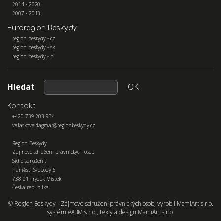
2014 - 2020
2007 - 2013
Euroregion Beskydy
region beskydy - cz
region beskydy - sk
region beskydy - pl
Hledat
OK
Kontakt
+420 739 203 934
valaskova.dagmar@regionbeskydy.cz
Region Beskydy
Zájmové sdružení právnických osob
Sídlo sdružení:
náměstí Svobody 6
738 01 Frýdek-Místek
Česká republika
© Region Beskydy - Zájmové sdružení právnických osob, vyrobil
MamiArt s.r.o.
systém
eABM s.r.o.
, texty a design
MamiArt s.r.o.