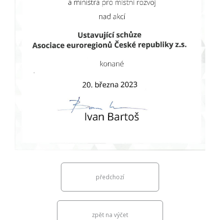
předchozí
zpět na výčet