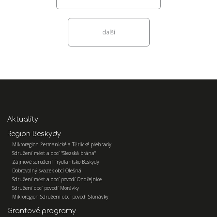
další
Aktuality
Region Beskydy
Mikroregion Žermanické a Těrlické přehrady
Sdružení měst a obcí "Slezská brána"
Zájmové sdružení Frýdlantsko-Beskydy
Dobrovolný svazek obcí Olešná
Sdružení měst a obcí povodí Ondřejnice
Sdružení obcí povodí Morávky
Mikroregion Sdružení obcí povodí Stonávky
Grantové programy